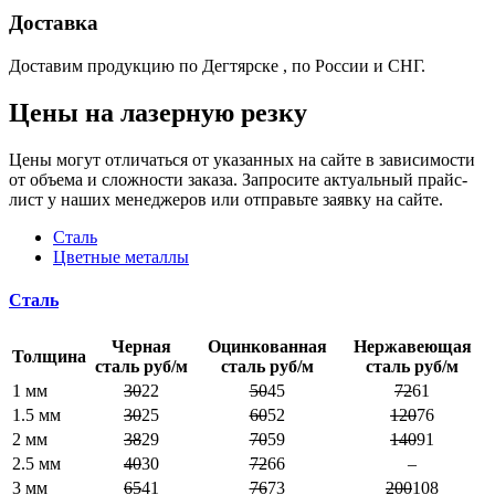
Доставка
Доставим продукцию по Дегтярске , по России и СНГ.
Цены на лазерную резку
Цены могут отличаться от указанных на сайте в зависимости
от объема и сложности заказа. Запросите актуальный прайс-
лист у наших менеджеров или отправьте заявку на сайте.
Сталь
Цветные металлы
Сталь
Черная
Оцинкованная
Нержавеющая
Толщина
сталь руб/м
сталь руб/м
сталь руб/м
1 мм
30
22
50
45
72
61
1.5 мм
30
25
60
52
120
76
2 мм
38
29
70
59
140
91
2.5 мм
40
30
72
66
–
3 мм
65
41
76
73
200
108