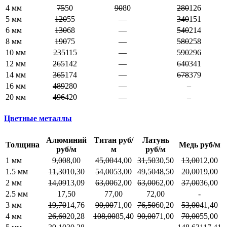
4 мм
75
50
90
80
280
126
5 мм
120
55
—
340
151
6 мм
130
68
—
540
214
8 мм
190
75
—
580
258
10 мм
235
115
—
590
296
12 мм
265
142
—
640
341
14 мм
365
174
—
678
379
16 мм
489
280
—
–
20 мм
496
420
—
–
Цветные металлы
Алюминий
Титан руб/
Латунь
Толщина
Медь руб/м
руб/м
м
руб/м
1 мм
9,00
8,00
45,00
44,00
31,50
30,50
13,00
12,00
1.5 мм
11,30
10,30
54,00
53,00
49,50
48,50
20,00
19,00
2 мм
14,09
13,09
63,00
62,00
63,00
62,00
37,00
36,00
2.5 мм
17,50
77,00
72,00
-
3 мм
19,70
14,76
90,00
71,00
76,50
60,20
53,00
41,40
4 мм
26,60
20,28
108,00
85,40
90,00
71,00
70,00
55,00