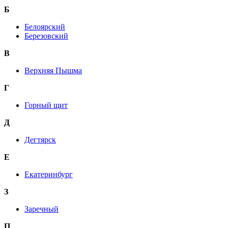
Б
Белоярский
Березовский
В
Верхняя Пышма
Г
Горный щит
Д
Дегтярск
Е
Екатеринбург
З
Заречный
П