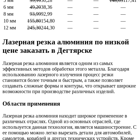
5 мм
39,10
30,28
—
—
148,63
117,41
6 мм
49,20
38,36
—
—
—
8 мм
93,99
92,99
—
—
—
10 мм
155,80
154,80
—
—
—
12 мм
245,30
244,30
—
—
—
Лазерная резка алюминия по низкой
цене заказать в Дегтярске
Лазерная резка алюминия является одним из самых
эффективных методов обработки этого металла. Благодаря
использованию лазерного излучения процесс резки
становится более точным и быстрым, а также позволяет
создавать сложные формы и контуры, что открывает широкие
возможности при производстве различных изделий.
Области применения
Лазерная резка алюминия находит широкое применение в
различных отраслях. Одной из основных отраслей, где
используется данная технология, является машиностроение. С
ее помощью можно легко вырезать детали для автомобилей,
самолетов, кораблей и других технических устройств. Кроме