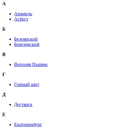
А
Арамиль
Асбест
Б
Белоярский
Березовский
В
Верхняя Пышма
Г
Горный щит
Д
Дегтярск
Е
Екатеринбург