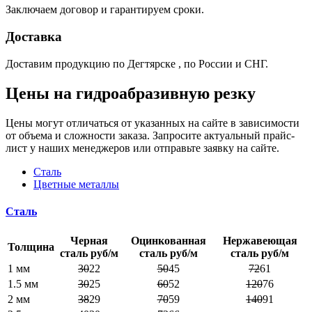
Заключаем договор и гарантируем сроки.
Доставка
Доставим продукцию по Дегтярске , по России и СНГ.
Цены на гидроабразивную резку
Цены могут отличаться от указанных на сайте в зависимости
от объема и сложности заказа. Запросите актуальный прайс-
лист у наших менеджеров или отправьте заявку на сайте.
Сталь
Цветные металлы
Сталь
Черная
Оцинкованная
Нержавеющая
Толщина
сталь руб/м
сталь руб/м
сталь руб/м
1 мм
30
22
50
45
72
61
1.5 мм
30
25
60
52
120
76
2 мм
38
29
70
59
140
91