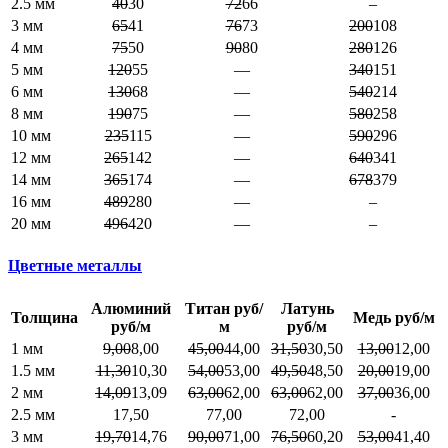
2.5 мм
40
30
72
66
–
3 мм
65
41
76
73
200
108
4 мм
75
50
90
80
280
126
5 мм
120
55
—
340
151
6 мм
130
68
—
540
214
8 мм
190
75
—
580
258
10 мм
235
115
—
590
296
12 мм
265
142
—
640
341
14 мм
365
174
—
678
379
16 мм
489
280
—
–
20 мм
496
420
—
–
Цветные металлы
Алюминий
Титан руб/
Латунь
Толщина
Медь руб/м
руб/м
м
руб/м
1 мм
9,00
8,00
45,00
44,00
31,50
30,50
13,00
12,00
1.5 мм
11,30
10,30
54,00
53,00
49,50
48,50
20,00
19,00
2 мм
14,09
13,09
63,00
62,00
63,00
62,00
37,00
36,00
2.5 мм
17,50
77,00
72,00
-
3 мм
19,70
14,76
90,00
71,00
76,50
60,20
53,00
41,40