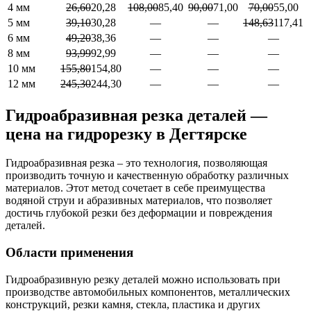
4 мм
26,60
20,28
108,00
85,40
90,00
71,00
70,00
55,00
5 мм
39,10
30,28
—
—
148,63
117,41
6 мм
49,20
38,36
—
—
—
8 мм
93,99
92,99
—
—
—
10 мм
155,80
154,80
—
—
—
12 мм
245,30
244,30
—
—
—
Гидроабразивная резка деталей —
цена на гидрорезку в Дегтярске
Гидроабразивная резка – это технология, позволяющая
производить точную и качественную обработку различных
материалов. Этот метод сочетает в себе преимущества
водяной струи и абразивных материалов, что позволяет
достичь глубокой резки без деформации и повреждения
деталей.
Области применения
Гидроабразивную резку деталей можно использовать при
производстве автомобильных компонентов, металлических
конструкций, резки камня, стекла, пластика и других