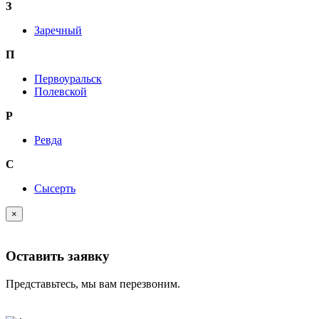
З
Заречный
П
Первоуральск
Полевской
Р
Ревда
С
Сысерть
×
Оставить заявку
Представьтесь, мы вам перезвоним.